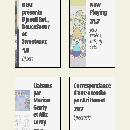
HEAT
Now
présente
Playing
Djaouli Ent.,
31.7
DouceSoeur
Jeux
et
vidéos,
Sweetanaz
talk, dj
sets
1.8
Dj sets
Liaisons
Correspondance
par
d’outre tombe
Marion
par Ari Hamot
Genty
29.7
et Alix
Spectacle
Leroy