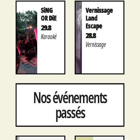
SiNG
Vernissage
OR DiE
Land
Escape
29.8
28.8
Karaoké
Vernissage
Nos événements
passés