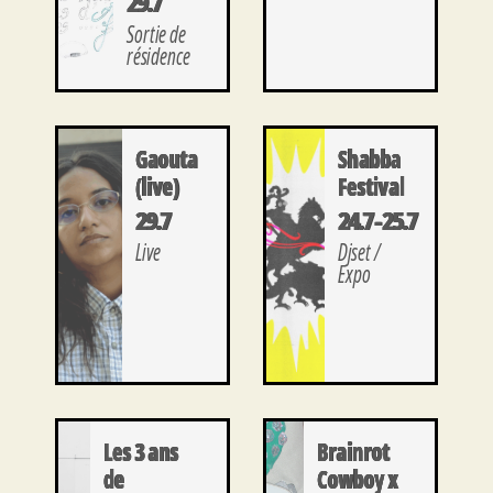
29.7
Sortie de
résidence
Gaouta
Shabba
(live)
Festival
29.7
24.7 - 25.7
Live
Djset /
Expo
Les 3 ans
Brainrot
de
Cowboy x