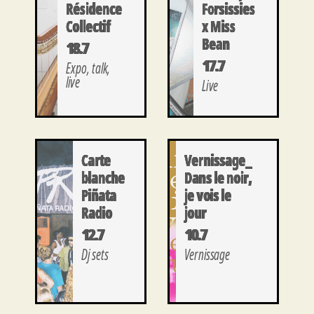
Résidence
Forsissies
Collectif
x Miss
Bean
18.7
17.7
Expo, talk,
live
Live
Carte
Vernissage_
blanche
Dans le noir,
Piñata
je vois le
Radio
jour
12.7
10.7
Dj sets
Vernissage