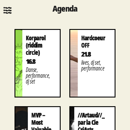
Agenda
Korparol
Hardcoeur
(riddim
OFF
circle)
21.8
16.8
lives, dj set,
performance
Danse,
performance,
dj set
MVP –
//Artaud//_
Most
par la Cie
Valuable
CriArts