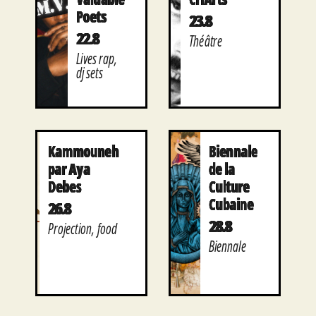
Poets
23.8
22.8
Théâtre
Lives rap,
dj sets
Kammouneh
Biennale
par Aya
de la
Debes
Culture
Cubaine
26.8
28.8
Projection, food
Biennale