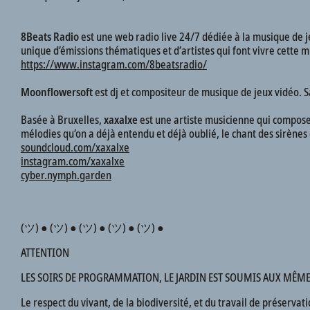
8Beats Radio
est une web radio live 24/7 dédiée à la musique de je
unique d’émissions thématiques et d’artistes qui font vivre cette m
https://www.instagram.com/8beatsradio/
Moonflowersoft
est dj et compositeur de musique de jeux vidéo. S
Basée à Bruxelles,
xaxalxe
est une artiste musicienne qui compose 
mélodies qu’on a déjà entendu et déjà oublié, le chant des sirènes
soundcloud.com/xaxalxe
instagram.com/xaxalxe
cyber.nymph.garden
(ツ) ● (ツ) ● (ツ) ● (ツ) ● (ツ) ●
ATTENTION
LES SOIRS DE PROGRAMMATION, LE JARDIN EST SOUMIS AUX MÊMES 
Le respect du vivant, de la biodiversité, et du travail de préservat