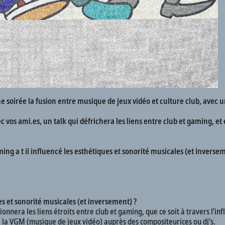
ne soirée la fusion entre musique de jeux vidéo et culture club, avec
os ami.es, un talk qui défrichera les liens entre club et gaming, et en
ng a t il influencé les esthétiques et sonorité musicales (et inversem
es et sonorité musicales (et inversement) ?
tionnera les liens étroits entre club et gaming, que ce soit à travers l
e la VGM (musique de jeux vidéo) auprès des compositeurices ou dj’s.