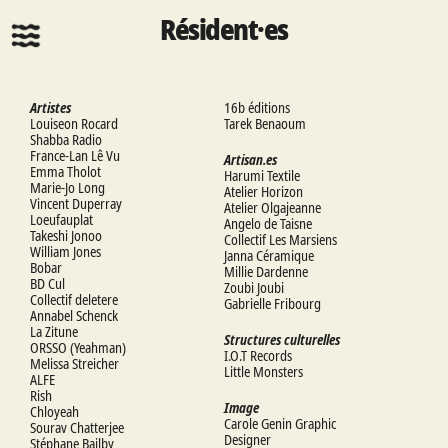
Résident·es
Artistes
16b éditions
Louiseon Rocard
Tarek Benaoum
Shabba Radio
France-Lan Lê Vu
Artisan.es
Emma Tholot
Harumi Textile
Marie-Jo Long
Atelier Horizon
Vincent Duperray
Atelier Olgajeanne
Loeufauplat
Angelo de Taisne
Takeshi Jonoo
Collectif Les Marsiens
William Jones
Janna Céramique
Bobar
Millie Dardenne
BD Cul
Zoubi Joubi
Collectif deletere
Gabrielle Fribourg
Annabel Schenck
La Zitune
Structures culturelles
ORSSO (Yeahman)
I.O.T Records
Melissa Streicher
Little Monsters
ALFE
Rish
Image
Chloyeah
Carole Genin Graphic
Sourav Chatterjee
Designer
Stéphane Bailby