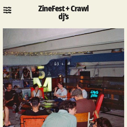
ZineFest + Crawl
dj’s