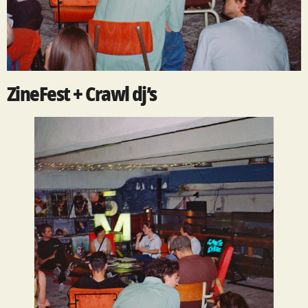
ZineFest + Crawl dj’s