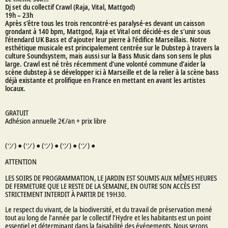
Dj set du collectif Crawl (Raja, Vital, Mattgod)
19h – 23h
Après s’être tous les trois rencontré·es paralysé·es devant un caisson
grondant à 140 bpm, Mattgod, Raja et Vital ont décidé·es de s’unir sous
l’étendard UK Bass et d’ajouter leur pierre à l’édifice Marseillais. Notre
esthétique musicale est principalement centrée sur le Dubstep à travers la
culture Soundsystem, mais aussi sur la Bass Music dans son sens le plus
large. Crawl est né très récemment d’une volonté commune d’aider la
scène dubstep à se développer ici à Marseille et de la relier à la scène bass
déjà existante et prolifique en France en mettant en avant les artistes
locaux.
GRATUIT
Adhésion annuelle 2€/an + prix libre
(ツ) ● (ツ) ● (ツ) ● (ツ) ● (ツ) ●
ATTENTION
LES SOIRS DE PROGRAMMATION, LE JARDIN EST SOUMIS AUX MÊMES HEURES
DE FERMETURE QUE LE RESTE DE LA SEMAINE, EN OUTRE SON ACCÈS EST
STRICTEMENT INTERDIT À PARTIR DE 19H30.
Le respect du vivant, de la biodiversité, et du travail de préservation mené
tout au long de l’année par le collectif l’Hydre et les habitants est un point
essentiel et déterminant dans la faisabilité des événements. Nous serons