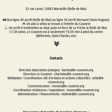
52 rue Levat, 13003 Marseille (Belle de Mai)
🚌 Bus ligne 49 (arrêt Belle de Mai) ou ligne 56 (arrêt Bernard Clovis Hugues)
🚲 Un abri à vélos se trouve à l’entrée du Couvent
🛴 Un arrêt à trottinettes se situe juste en face de La Friche la Belle de Mai.
🚶🏽‍♀️Et sinon, Le Couvent est à seulement 15/20 min à pied du centre
(Réformés, Saint Charles, etc)
Contacts
Direction Association Juxtapoz : karine@le-couvent.org
Direction Le Couvent : charlotte@le-couvent.org
Médiation / Coordination cité d’artistes et actions culturelles : zelie@le-
couvent.org
Communication : romain@le-couvent.org
Coordination résidences / expositions : manon@le-couvent.org
Administration / financements : violette@le-couvent.org
Pour toutes demandes de locations d’espaces :