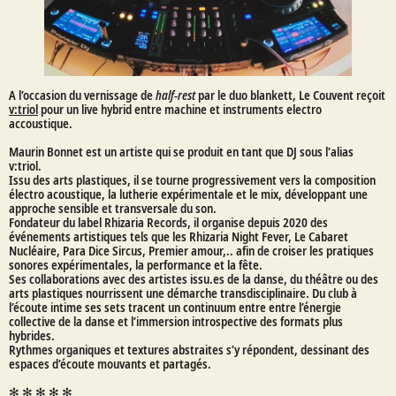
A l’occasion du vernissage de
half-rest
par le duo blankett, Le Couvent reçoit
v:triol
pour un live hybrid entre machine et instruments electro
accoustique.
Maurin Bonnet est un artiste qui se produit en tant que DJ sous l’alias
v:triol.
Issu des arts plastiques, il se tourne progressivement vers la composition
électro acoustique, la lutherie expérimentale et le mix, développant une
approche sensible et transversale du son.
Fondateur du label Rhizaria Records, il organise depuis 2020 des
événements artistiques tels que les Rhizaria Night Fever, Le Cabaret
Nucléaire, Para Dice Sircus, Premier amour,.. afin de croiser les pratiques
sonores expérimentales, la performance et la fête.
Ses collaborations avec des artistes issu.es de la danse, du théâtre ou des
arts plastiques nourrissent une démarche transdisciplinaire. Du club à
l’écoute intime ses sets tracent un continuum entre entre l’énergie
collective de la danse et l’immersion introspective des formats plus
hybrides.
Rythmes organiques et textures abstraites s’y répondent, dessinant des
espaces d’écoute mouvants et partagés.
✻ ✻ ✻ ✻ ✻