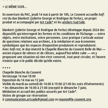
+
LE MÊME SOIR…
En ouverture du PAC, jeudi 14 mai à partir de 18h, Le Couvent accueille
half-
rest
du duo blankett (Juliette George et Rodrigue de Ferluc), un projet
produit et accompagné par
Art Cade*
et les
ateliers Sud Side
.
blankett (Juliette George et Rodrigue de Ferluc) développe depuis 2024 des
dispositifs qui interrogent les formes et les conditions de l’échange — entre
objets, entre institutions, entre personnes. Leur pratique s’articule autour
de questions relatives aux archives, à la médiation et aux économies
symboliques que les espaces d’exposition produisent et reproduisent.
Avec
half-rest
, le duo investit la Chapelle Blanche du Couvent Belle de Mai —
ancien espace de silence et de clôture, aujourd’hui white cube — en y
proposant une situation où rien n’est conservé, tout peut circuler, et l’œuvre
n’existe que si le public décide qu’elle existe.
* * * *
Chapelle blanche du Couvent
Vernissage 14 mai 18:00
Exposition du 14 mai au 12 juin
Visible du mardi au samedi de 14:00 à 19:00 (21:00 les soirs d’événements)
+ les dimanches de 16:00 à 21:00 (excepté le dimanche 7 juin).
Médiation et accueil des publics assurés par Art Cade*.
Visites de groupe sur réservation
à
communication.artcade@gmail.com
ou
manon@le-couvent.org
.