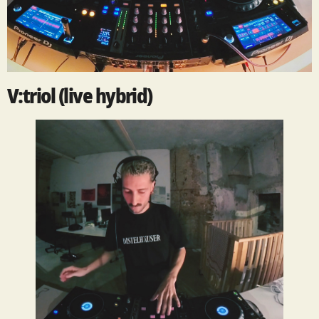
V:triol (live hybrid)