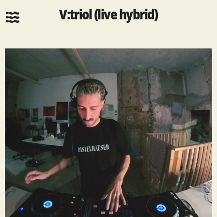
V:triol (live hybrid)