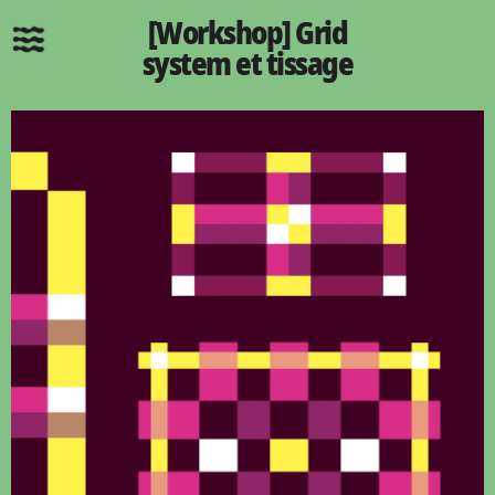
[Workshop] Grid
system et tissage