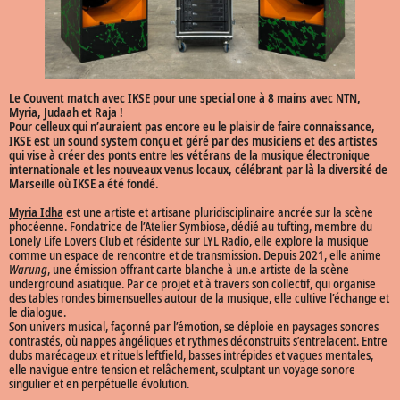
Le Couvent match avec IKSE pour une special one à 8 mains avec NTN,
Myria, Judaah et Raja !
Pour celleux qui n’auraient pas encore eu le plaisir de faire connaissance,
IKSE est un sound system conçu et géré par des musiciens et des artistes
qui vise à créer des ponts entre les vétérans de la musique électronique
internationale et les nouveaux venus locaux, célébrant par là la diversité de
Marseille où IKSE a été fondé.
Myria Idha
est une artiste et artisane pluridisciplinaire ancrée sur la scène
phocéenne. Fondatrice de l’Atelier Symbiose, dédié au tufting, membre du
Lonely Life Lovers Club et résidente sur LYL Radio, elle explore la musique
comme un espace de rencontre et de transmission. Depuis 2021, elle anime
Warung
, une émission offrant carte blanche à un.e artiste de la scène
underground asiatique. Par ce projet et à travers son collectif, qui organise
des tables rondes bimensuelles autour de la musique, elle cultive l’échange et
le dialogue.
Son univers musical, façonné par l’émotion, se déploie en paysages sonores
contrastés, où nappes angéliques et rythmes déconstruits s’entrelacent. Entre
dubs marécageux et rituels leftfield, basses intrépides et vagues mentales,
elle navigue entre tension et relâchement, sculptant un voyage sonore
singulier et en perpétuelle évolution.