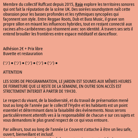
Membre du collectif Ruffcast depuis 2015,
Raja
explore les territoires sonores
qui ont fait la réputation de la scène UK. Des soirées soundsystem naît cette
obsession pour les basses profondes et les rythmiques syncopées qui
façonnent son style. Entre Reggae Roots, Dub et Bass Music, il grave son
propre sillon en mixant les influences hybrides, tout en restant connecté aux
racines afro-caribéennes qui résonnent avec son identité. À travers ses sets il
entend brouiller les frontières entre espace méditatif et dancefloor.
Adhésion 2€ + Prix libre
Buvette et restauration
(ツ) ● (ツ) ● (ツ) ● (ツ) ● (ツ) ●
ATTENTION
LES SOIRS DE PROGRAMMATION, LE JARDIN EST SOUMIS AUX MÊMES HEURES
DE FERMETURE QUE LE RESTE DE LA SEMAINE, EN OUTRE SON ACCÈS EST
STRICTEMENT INTERDIT À PARTIR DE 19H30.
Le respect du vivant, de la biodiversité, et du travail de préservation mené
tout au long de l’année par le collectif l’Hydre et les habitants est un point
essentiel et déterminant dans la faisabilité des événements. Nous serons
particulièrement attentifs∙ves à la responsabilité de chacun∙e sur ces sujets et
vous demandons le plus grand respect de ce qui vous entoure.
Par ailleurs, tout au long de l’année Le Couvent s’attache à être un lieu safe,
ouvert, bienveillant et inclusif.