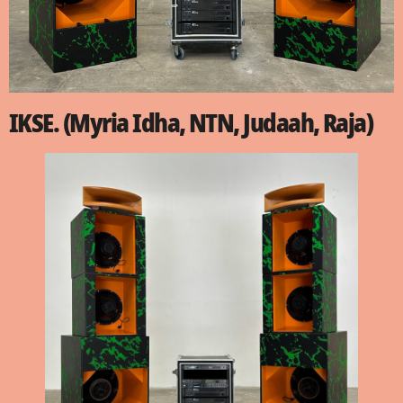
IKSE. (Myria Idha, NTN, Judaah, Raja)