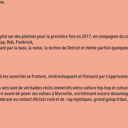
me.
ylist sur des platines pour la première fois en 2017, en compagnie du co
ap, Rnb, Punkrock,
sant par la bass, la noise, la techno de Detroit et même parfois quelque
es sonorités se frottent, s’entrechoquent et finissent par s’apprivoiser
les sets sont de véritables récits immersifs entre culture hip-hop et cul
rre avant de poser ses valises à Marseille, enrichissant encore davantag
brase au contact d’éclats rock et de rap mystiques, grand galop tribal, 