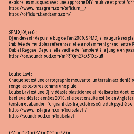
explore les musiques avec une approche DIY intuitive et protéifor
https://www.instagram.com/officium__/
https://officium.bandcamp.com/
SPMDJ (djset) :
Dj en devenir depuis le bug de l’an 2000, SPMDJ a inauguré ses pla
Imbibée de multiples références, elle a notamment grandi entre R
Dub et Reggae. Depuis, elle vacille de l’ambient à la jungle en pas
https://on.soundcloud.com/mPRTQm27cXS1Xcxu8
Louise Lavi :
Chaque set est une cartographie mouvante, un terrain accidenté où l
ronge les textures comme une pluie
Louise Lavi est une DJ, vidéaste plasticienne et réalisatrice dont 
banlieue dès les années 2010, elle s’est ensuite exilée en Anglete
tension et abandon, forgeant des trajectoires où le dub psyché s’em
https://www.instagram.com/louiselavi_/
https://soundcloud.com/louiselavi
(ツ) ● (ツ) ● (ツ) ● (ツ) ● (ツ) ●