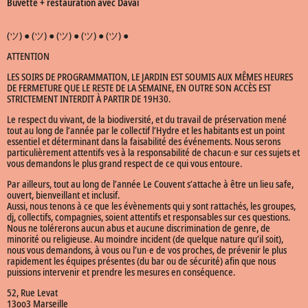
Buvette + restauration avec Davaï
(ツ) ● (ツ) ● (ツ) ● (ツ) ● (ツ) ●
ATTENTION
LES SOIRS DE PROGRAMMATION, LE JARDIN EST SOUMIS AUX MÊMES HEURES
DE FERMETURE QUE LE RESTE DE LA SEMAINE, EN OUTRE SON ACCÈS EST
STRICTEMENT INTERDIT À PARTIR DE 19H30.
Le respect du vivant, de la biodiversité, et du travail de préservation mené
tout au long de l’année par le collectif l’Hydre et les habitants est un point
essentiel et déterminant dans la faisabilité des événements. Nous serons
particulièrement attentifs∙ves à la responsabilité de chacun∙e sur ces sujets et
vous demandons le plus grand respect de ce qui vous entoure.
Par ailleurs, tout au long de l’année Le Couvent s’attache à être un lieu safe,
ouvert, bienveillant et inclusif.
Aussi, nous tenons à ce que les évènements qui y sont rattachés, les groupes,
dj, collectifs, compagnies, soient attentifs et responsables sur ces questions.
Nous ne tolérerons aucun abus et aucune discrimination de genre, de
minorité ou religieuse. Au moindre incident (de quelque nature qu’il soit),
nous vous demandons, à vous ou l’un∙e de vos proches, de prévenir le plus
rapidement les équipes présentes (du bar ou de sécurité) afin que nous
puissions intervenir et prendre les mesures en conséquence.
52, Rue Levat
13oo3 Marseille