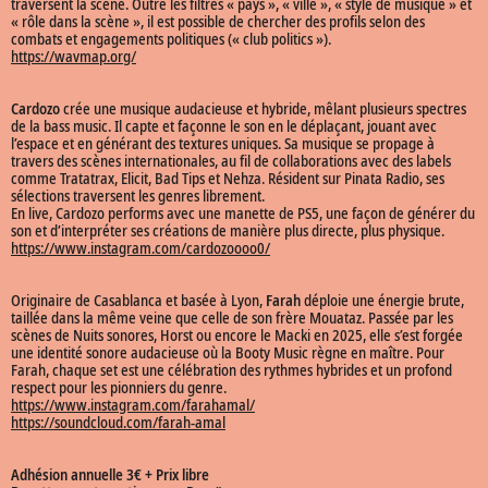
traversent la scène. Outre les filtres « pays », « ville », « style de musique » et
« rôle dans la scène », il est possible de chercher des profils selon des
combats et engagements politiques (« club politics »).
https://wavmap.org/
Cardozo
crée une musique audacieuse et hybride, mêlant plusieurs spectres
de la bass music. Il capte et façonne le son en le déplaçant, jouant avec
l’espace et en générant des textures uniques. Sa musique se propage à
travers des scènes internationales, au fil de collaborations avec des labels
comme Tratatrax, Elicit, Bad Tips et Nehza. Résident sur Pinata Radio, ses
sélections traversent les genres librement.
En live, Cardozo performs avec une manette de PS5, une façon de générer du
son et d’interpréter ses créations de manière plus directe, plus physique.
https://www.instagram.com/cardozoooo0/
Originaire de Casablanca et basée à Lyon,
Farah
déploie une énergie brute,
taillée dans la même veine que celle de son frère Mouataz. Passée par les
scènes de Nuits sonores, Horst ou encore le Macki en 2025, elle s’est forgée
une identité sonore audacieuse où la Booty Music règne en maître. Pour
Farah, chaque set est une célébration des rythmes hybrides et un profond
respect pour les pionniers du genre.
https://www.instagram.com/farahamal/
https://soundcloud.com/farah-amal
Adhésion annuelle 3€ + Prix libre