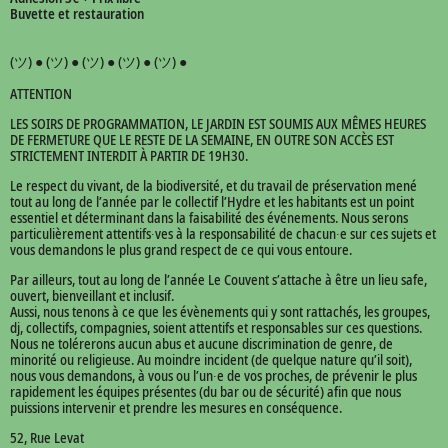
Buvette et restauration
(ツ) ● (ツ) ● (ツ) ● (ツ) ● (ツ) ●
ATTENTION
LES SOIRS DE PROGRAMMATION, LE JARDIN EST SOUMIS AUX MÊMES HEURES
DE FERMETURE QUE LE RESTE DE LA SEMAINE, EN OUTRE SON ACCÈS EST
STRICTEMENT INTERDIT À PARTIR DE 19H30.
Le respect du vivant, de la biodiversité, et du travail de préservation mené
tout au long de l’année par le collectif l’Hydre et les habitants est un point
essentiel et déterminant dans la faisabilité des événements. Nous serons
particulièrement attentifs∙ves à la responsabilité de chacun∙e sur ces sujets et
vous demandons le plus grand respect de ce qui vous entoure.
Par ailleurs, tout au long de l’année Le Couvent s’attache à être un lieu safe,
ouvert, bienveillant et inclusif.
Aussi, nous tenons à ce que les évènements qui y sont rattachés, les groupes,
dj, collectifs, compagnies, soient attentifs et responsables sur ces questions.
Nous ne tolérerons aucun abus et aucune discrimination de genre, de
minorité ou religieuse. Au moindre incident (de quelque nature qu’il soit),
nous vous demandons, à vous ou l’un∙e de vos proches, de prévenir le plus
rapidement les équipes présentes (du bar ou de sécurité) afin que nous
puissions intervenir et prendre les mesures en conséquence.
52, Rue Levat