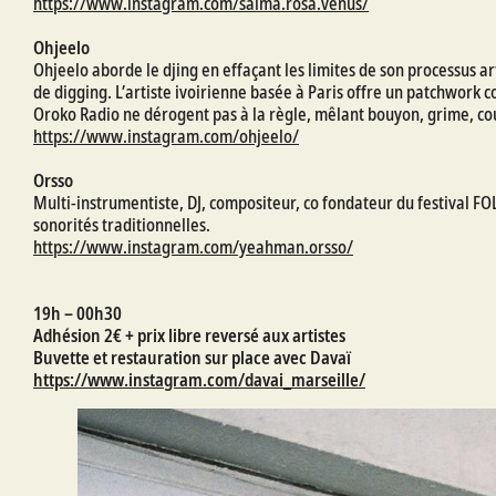
https://www.instagram.com/salma.rosa.venus/
Ohjeelo
Ohjeelo aborde le djing en effaçant les limites de son processus ar
de digging. L’artiste ivoirienne basée à Paris offre un patchwork
Oroko Radio ne dérogent pas à la règle, mêlant bouyon, grime, cou
https://www.instagram.com/ohjeelo/
Orsso
Multi-instrumentiste, DJ, compositeur, co fondateur du festival FO
sonorités traditionnelles.
https://www.instagram.com/yeahman.orsso/
19h – 00h30
Adhésion 2€ + prix libre reversé aux artistes
Buvette et restauration sur place avec Davaï
https://www.instagram.com/davai_marseille/