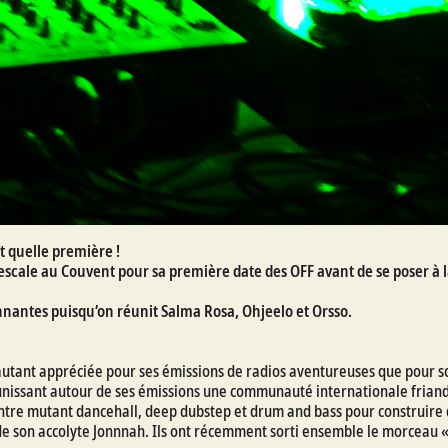
t quelle première !
 escale au Couvent pour sa première date des OFF avant de se poser à l
nnantes puisqu’on réunit Salma Rosa, Ohjeelo et Orsso.
autant appréciée pour ses émissions de radios aventureuses que pour son
réunissant autour de ses émissions une communauté internationale friand
tre mutant dancehall, deep dubstep et drum and bass pour construire de
de son accolyte Jonnnah. Ils ont récemment sorti ensemble le morceau « 