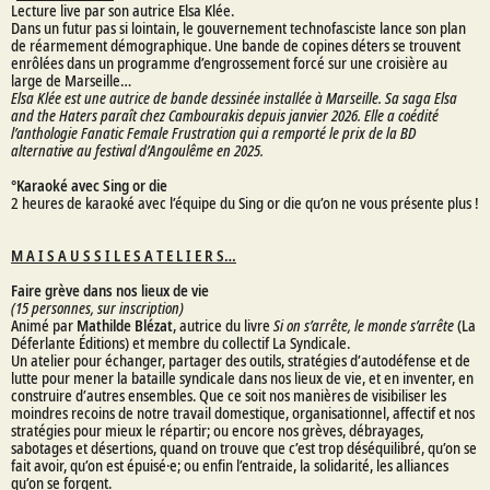
Lecture live par son autrice Elsa Klée.
Dans un futur pas si lointain, le gouvernement technofasciste lance son plan
de réarmement démographique. Une bande de copines déters se trouvent
enrôlées dans un programme d’engrossement forcé sur une croisière au
large de Marseille…
Elsa Klée est une autrice de bande dessinée installée à Marseille. Sa saga Elsa
and the Haters paraît chez Cambourakis depuis janvier 2026. Elle a coédité
l’anthologie Fanatic Female Frustration qui a remporté le prix de la BD
alternative au festival d’Angoulême en 2025.
°
Karaoké avec Sing or die
2 heures de karaoké avec l’équipe du Sing or die qu’on ne vous présente plus !
M A I S A U S S I L E S A T E L I E R S…
Faire grève dans nos lieux de vie
(15 personnes, sur inscription)
Animé par
Mathilde Blézat
, autrice du livre
Si on s’arrête, le monde s’arrête
(La
Déferlante Éditions) et membre du collectif La Syndicale.
Un atelier pour échanger, partager des outils, stratégies d’autodéfense et de
lutte pour mener la bataille syndicale dans nos lieux de vie, et en inventer, en
construire d’autres ensembles. Que ce soit nos manières de visibiliser les
moindres recoins de notre travail domestique, organisationnel, affectif et nos
stratégies pour mieux le répartir; ou encore nos grèves, débrayages,
sabotages et désertions, quand on trouve que c’est trop déséquilibré, qu’on se
fait avoir, qu’on est épuisé·e; ou enfin l’entraide, la solidarité, les alliances
qu’on se forgent.