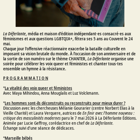
La Déferlante
, média et maison d’édition indépendant·es consacré·es aux
féminismes et aux questions LGBTQIA+, fêtera ses 5 ans au Couvent le 24
mai.
Chaque jour l’offensive réactionnaire exacerbe la bataille culturelle en
imposant sa vision brutale du monde. À l’occasion de son anniversaire et de
la sortie de son numéro sur le thème CHANTER,
La Déferlante
organise une
soirée pour célébrer les voix queer et féministes et chanter tous·tes
ensemble un hymne à la résistance.
P R O G R A M M A T I O N
°
La vitalité des voix queer et féministes
Avec Maya Mihindou, Anna Mouglalis et Luz Volckmann.
°
Les hommes sont-ils déconstruits ou reconstruits pour mieux durer ?
Discussion avec les chercheuses Mélanie Gourarier (centre Norbert Elias à la
Vieille Charité) et Laura Verquere, autrices de
En finir avec l’homme nouveau :
critique des masculinités modernes
paru le 7 mai 2026 à La Déferlante Éditions.
Animée par Lucie Geffroy, corédactrice en chef de
La Déferlante.
Échange suivi d’une séance de dédicaces.
°
Marseille bébés