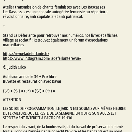
Atelier transmission de chants féministes avec Les Rascasses
Les Rascasses est une chorale autogérée féministe au répertoire
révolutionnaire, anti-capitaliste et anti-patriarcal.
+
Stand La Déferlante
pour retrouver nos numéros, nos livres et affiches.
Village associatif :
Retrouvez également un forum d’associations
marseillaises
https://revueladeferlante.fr/
https://www.instagram.com/ladeferlanterevue/
© Judith Crico
Adhésion
annuelle
3€ + Prix libre
Buvette et restauration avec Davaï
(ツ) ● (ツ) ● (ツ) ● (ツ) ● (ツ) ●
ATTENTION
LES SOIRS DE PROGRAMMATION, LE JARDIN EST SOUMIS AUX MÊMES HEURES
DE FERMETURE QUE LE RESTE DE LA SEMAINE, EN OUTRE SON ACCÈS EST
STRICTEMENT INTERDIT À PARTIR DE 19H30.
Le respect du vivant, de la biodiversité, et du travail de préservation mené
tout au long de l’année par le collectif l’Hydre et les habitants est un point