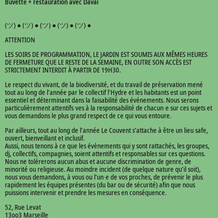
Buvette + restauration avec Davaï
(ツ) ● (ツ) ● (ツ) ● (ツ) ● (ツ) ●
ATTENTION
LES SOIRS DE PROGRAMMATION, LE JARDIN EST SOUMIS AUX MÊMES HEURES
DE FERMETURE QUE LE RESTE DE LA SEMAINE, EN OUTRE SON ACCÈS EST
STRICTEMENT INTERDIT À PARTIR DE 19H30.
Le respect du vivant, de la biodiversité, et du travail de préservation mené
tout au long de l’année par le collectif l’Hydre et les habitants est un point
essentiel et déterminant dans la faisabilité des événements. Nous serons
particulièrement attentifs∙ves à la responsabilité de chacun∙e sur ces sujets et
vous demandons le plus grand respect de ce qui vous entoure.
Par ailleurs, tout au long de l’année Le Couvent s’attache à être un lieu safe,
ouvert, bienveillant et inclusif.
Aussi, nous tenons à ce que les évènements qui y sont rattachés, les groupes,
dj, collectifs, compagnies, soient attentifs et responsables sur ces questions.
Nous ne tolérerons aucun abus et aucune discrimination de genre, de
minorité ou religieuse. Au moindre incident (de quelque nature qu’il soit),
nous vous demandons, à vous ou l’un∙e de vos proches, de prévenir le plus
rapidement les équipes présentes (du bar ou de sécurité) afin que nous
puissions intervenir et prendre les mesures en conséquence.
52, Rue Levat
13oo3 Marseille