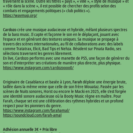
traversent la scène. Outre les filtres « pays », « ville », « style de musique » et
« rôle dans la scène », il est possible de chercher des profils selon des
combats et engagements politiques (« club politics »).
https://wavmap.org/
Cardozo
crée une musique audacieuse et hybride, mêlant plusieurs spectres
de la bass music. Il capte et façonne le son en le déplaçant, jouant avec
l’espace et en générant des textures uniques. Sa musique se propage à
travers des scènes internationales, au fil de collaborations avec des labels
comme Tratatrax, Elicit, Bad Tips et Nehza. Résident sur Pinata Radio, ses
sélections traversent les genres librement.
En live, Cardozo performs avec une manette de PS5, une façon de générer du
son et d’interpréter ses créations de manière plus directe, plus physique.
https://www.instagram.com/cardozoooo0/
Originaire de Casablanca et basée à Lyon,
Farah
déploie une énergie brute,
taillée dans la même veine que celle de son frère Mouataz. Passée par les
scènes de Nuits sonores, Horst ou encore le Macki en 2025, elle s’est forgée
une identité sonore audacieuse où la Booty Music règne en maître. Pour
Farah, chaque set est une célébration des rythmes hybrides et un profond
respect pour les pionniers du genre.
https://www.instagram.com/farahamal/
https://soundcloud.com/farah-amal
Adhésion annuelle 3€ + Prix libre