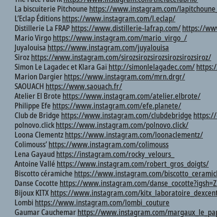
La biscuiterie Pitchoune
https://www.instagram.com/lapitchoune_
L’Eclap Éditions
https://www.instagram.com/l.eclap/
Distillerie La FRAP
https://www.distillerie-lafrap.com/
https://ww
Mario Virgo
https://www.instagram.com/mario_virgo_/
Juyalouisa
https://www.instagram.com/juyalouisa
Siroz
https://www.instagram.com/sirozsirozsirozsirozsirozsiroz/
Simon Le Lagadec et Klara Gaï
http://simonlelagadec.com/
https:
Marion Dargier
https://www.instagram.com/mrn.drgr/
SAOUACH
https://www.saouach.fr/
Atelier El Brote
https://www.instagram.com/atelier.elbrote/
Philippe Efe
https://www.instagram.com/efe.planete/
Club de Bridge
https://www.instagram.com/clubdebridge
https:/
polnovo.click
https://www.instagram.com/polnovo.click/
Loona Clementz
https://www.instagram.com/loonaclementz/
Colimouss’
https://www.instagram.com/colimouss
Lena Gayaud
https://instagram.com/rocky_velours_
Antoine Vallé
https://www.instagram.com/robert_gros_doigts/
Biscotto céramiche
https://www.instagram.com/biscotto_ceramic
Danse Cocotte
https://www.instagram.com/danse_cocotte?igsh
Bijoux KITX
https://www.instagram.com/kitx_laboratoire_dexcent
Lombi
https://www.instagram.com/lombi_couture
Gaumar Cauchemar
https://www.instagram.com/margaux_le_pa