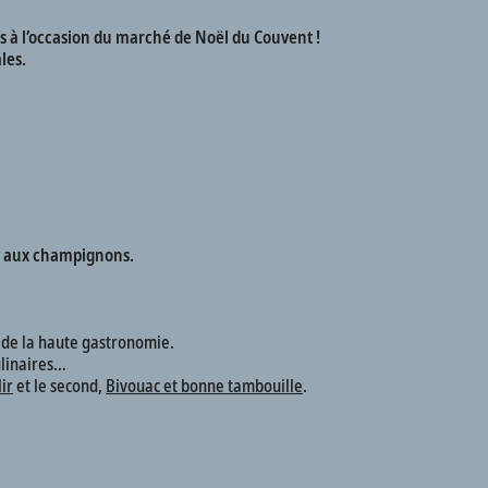
s à l’occasion du marché de Noël du Couvent !
les.
ly aux champignons.
n de la haute gastronomie.
ulinaires…
lir
et le second,
Bivouac et bonne tambouille
.