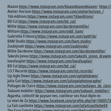
Klaxon
https://www.instagram.com/klaxonklaxonklaxon/
https:
Atelier Horizon
https://www.instagram.com/atelierhorizon_/
16b éditions
https://www.instagram.com/16beditions/
BD Cul
https://www.instagram.com/bd_cul/
Millie
https://www.instagram.com/dardennemillie/
William
https://www.instagram.com/oddl_liam/
Gabrielle Fribourg
https://www.instagram.com/gabfrib/
BAM Studio
https://www.instagram.com/bam.studio/
Zoubijoubi
https://www.instagram.com/zoubijoubi/
Millie Dardenne
https://www.instagram.com/dardennemillie/
Takeshi Jonoo
https://www.instagram.com/takeshi_jonoo_drawin
loeufauplat
https://www.instagram.com/loeufauplat/
BD Cul
https://www.instagram.com/bd_cul/
I.O.T Records
https://www.instagram.com/iot.records/
Up-light Down
https://www.instagram.com/uplightdown/
Julia Gat
https://www.instagram.com/juliagatphotography/
Pollages de Claire
https://www.instagram.com/pollages_de_clair
Tadaam mobilier
https://www.instagram.com/tadaam_mobilier/
Aiganha, collectif de paysan∙nes, cueilleur∙ses Haut Alpin∙es
Le miel de Za
https://www.facebook.com/profile.php?id=100057
La Fait cueillette
https://www.instagram.com/lafaitcueillette04
The Face Fabrik
https://www.instagram.com/thefacefabrik/