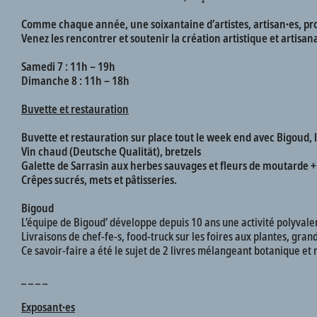
Comme chaque année, une soixantaine d’artistes, artisan∙es, pro
Venez les rencontrer et soutenir la création artistique et artisan
Samedi 7 : 11h – 19h
Dimanche 8 : 11h – 18h
Buvette et restauration
Buvette et restauration sur place tout le week end avec Bigoud,
Vin chaud (Deutsche Qualität), bretzels
Galette de Sarrasin aux
herbes sauvages et fleurs de moutarde
+
Crêpes sucrés, mets et pâtisseries.
Bigoud
L’équipe de Bigoud’ développe depuis 10 ans une activité polyvale
Livraisons de chef-fe-s, food-truck sur les foires aux plantes, gran
Ce savoir-faire a été le sujet de 2 livres mélangeant botanique et 
_ _ _ _
Exposant∙es