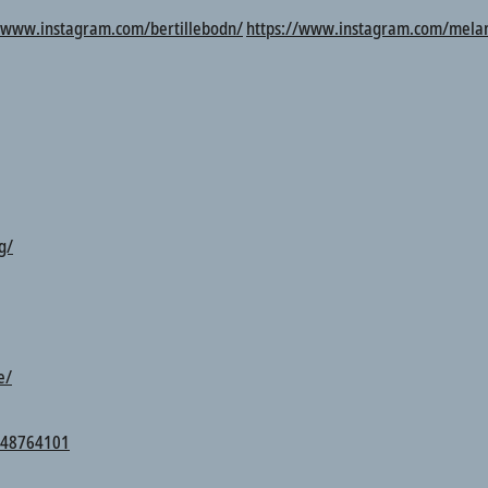
//www.instagram.com/bertillebodn/
https://www.instagram.com/melan
g/
e/
348764101