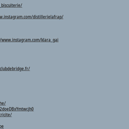
biscuiterie/
w.instagram.com/distillerielafrap/
//www.instagram.com/klara_gai
/clubdebridge.fr/
he/
=Z2doeDBxYmtwcjh0
ricite/
pe